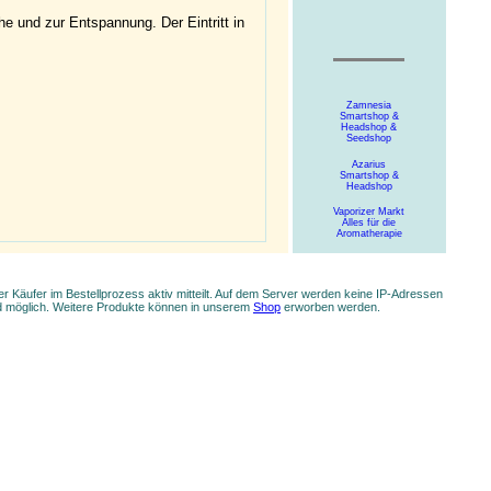
 und zur Entspannung. Der Eintritt in
Zamnesia
Smartshop &
Headshop &
Seedshop
Azarius
Smartshop &
Headshop
Vaporizer Markt
Alles für die
Aromatherapie
 Käufer im Bestellprozess aktiv mitteilt. Auf dem Server werden keine IP-Adressen
nd möglich. Weitere Produkte können in unserem
Shop
erworben werden.