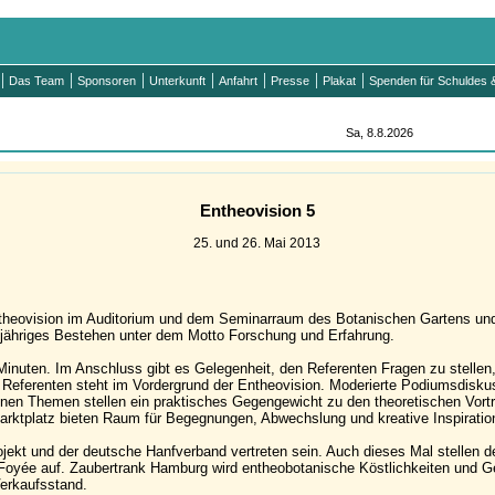
Das Team
Sponsoren
Unterkunft
Anfahrt
Presse
Plakat
Spenden für Schuldes &
Sa, 8.8.2026
Entheovision 5
25. und 26. Mai 2013
ntheovision im Auditorium und dem Seminarraum des Botanischen Gartens u
10-jähriges Bestehen unter dem Motto Forschung und Erfahrung.
 Minuten. Im Anschluss gibt es Gelegenheit, den Referenten Fragen zu stelle
eferenten steht im Vordergrund der Entheovision. Moderierte Podiumsdiskus
en Themen stellen ein praktisches Gegengewicht zu den theoretischen Vortr
arktplatz bieten Raum für Begegnungen, Abwechslung und kreative Inspiratio
ojekt und der deutsche Hanfverband vertreten sein. Auch dieses Mal stellen d
Foyée auf. Zaubertrank Hamburg wird entheobotanische Köstlichkeiten und Ge
Verkaufsstand.