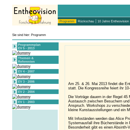
Programm
Rückschau
10 Jahre Entheovision
Sie sind hier: Programm
Programmplan
EV 5 - 2013
Themen &
Referenten
EV 4 - 2007
EV 3 - 2006
Am 25. & 26. Mai 2013 findet die E
statt. Die Kongressreihe feiert ihr 
EV 2 - 2004
Die Vorträge dauern in der Regel 45
Austausch zwischen Besuchern und R
EV 1 - 2003
Anspruch. Workshops zu verschieden
kleine Kunstausstellungen und ein M
Mit Infoständen werden das Alice Pr
Systemausfall ihre Bücherstände in 
Besonderheit gibt es einen Absinth-