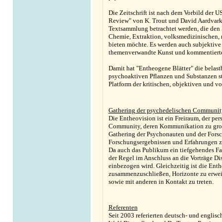
Die Zeitschrift ist nach dem Vorbild der 
Review" von K. Trout und David Aardvark 
Textsammlung betrachtet werden, die den 
Chemie, Extraktion, volksmedizinischen,
bieten möchte. Es werden auch subjektive
themenverwandte Kunst und kommentierte 
Damit hat "Entheogene Blätter" die belast
psychoaktiven Pflanzen und Substanzen sta
Platform der kritischen, objektiven und vo
Gathering der psychedelischen Communit
Die Entheovision ist ein Freiraum, der p
Community, deren Kommunikation zu großen
Gathering der Psychonauten und der Forsc
Forschungsergebnissen und Erfahrungen z
Da auch das Publikum ein tiefgehendes Fa
der Regel im Anschluss an die Vorträge D
einbezogen wird. Gleichzeitig ist die Ent
zusammenzuschließen, Horizonte zu erweit
sowie mit anderen in Kontakt zu treten.
Referenten
Seit 2003 referierten deutsch- und englis