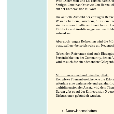
Wolf-Dieter Storl und Dr. Torsten Passie, 
Shulgin, Jonathan Ott sowie Jon Hanna. 
auf der Entheovision zu Wort.
Die aktuelle Auswahl der vortragen Refere
Wissenschaftlern, Forschern, Künstlern un
sind in unterschiedlichen Bereichen zu H
Einblicke und Ausblicke, geben ihre Erfa
aufmerksam.
Aber auch jungen Referenten wird die Mög
vorzustellen - beispielsweise um Neuentw
Neben den Referenten sind auch Ehrengäste
Persönlichkeiten der Community, denen An
wird es auch die ein oder andere Gelegenhe
Multidimensional und Interdisziplinär
Komplexe Themenbereiche, wie die Erfor
erfordern eine umfassende und ganzheitlic
multidimensionaler Ansatz wird dem Thema
Darum gibt es auf der Entheovision 5 vers
Diskussionen gebündelt wurden.
Naturwissenschaften