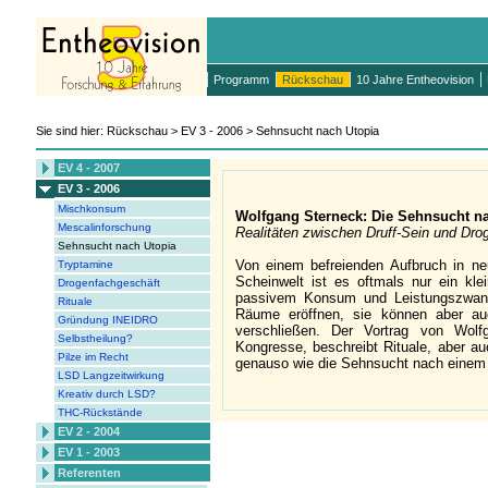
Programm
Rückschau
10 Jahre Entheovision
Sie sind hier: Rückschau > EV 3 - 2006 > Sehnsucht nach Utopia
EV 4 - 2007
EV 3 - 2006
Mischkonsum
Wolfgang Sterneck: Die Sehnsucht n
Mescalinforschung
Realitäten zwischen Druff-Sein und Dro
Sehnsucht nach Utopia
Von einem befreienden Aufbruch in neu
Tryptamine
Scheinwelt ist es oftmals nur ein kl
Drogenfachgeschäft
passivem Konsum und Leistungszwang
Rituale
Räume eröffnen, sie können aber au
Gründung INEIDRO
verschließen. Der Vortrag von Wolf
Selbstheilung?
Kongresse, beschreibt Rituale, aber a
Pilze im Recht
genauso wie die Sehnsucht nach einem 
LSD Langzeitwirkung
Kreativ durch LSD?
THC-Rückstände
EV 2 - 2004
EV 1 - 2003
Referenten