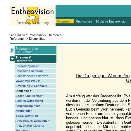
Programm
Rückschau
10 Jahre Entheovision
Sie sind hier: Programm > Themen &
Referenten > Drogenlüge
Programmplan
EV 5 - 2013
Themen &
Referenten
Phenylethylamine
Research Chemikals
Die Drogenlüge: Warum Droge
Schamanische Pflanzen
Ge
Yawanawa-Project
Bewertung v. Cannabis
Drogenlüge
Am Anfang war das Drogendelikt. Eva
Sagen und Märchen
wurden mit der Vertreibung aus dem P
Alice im Wunderland
dies eine allzu profane Deutung des S
Rauchmischungen
Buch Genesis beim Wort nehmen, kann 
Naturdrogen
verbotenen Frucht um eine psychoakti
Salvia Workshop
handelt. Und ebenso klar ist, dass E
Antibiotika in Wildkräutern
gelassen wurden: Die Autorität im Gar
Prof. Dr. Ralf Metzner
angeblich tödlich sei. Mit dieser nobl
Tryptamine