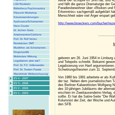
seine Ge- schöpfe im Sinn hat, und »L
und fällt die ganze Dramaturgie der 
LSD Rückkehr
Paradiesbewohner über »Risiken und
Bibliotheca Psychonautica
Erkenntnis« sachgemäß aufgeklärt hät
Pilzzucht Workshop
Menschheit wäre viel Ärger erspart ge
Kräuterwanderungen
Ayahuasca/Schamanism.
http://www.broeckers.com/bucher/reze
Hans Cousto
Dr. Jochen Gartz
Amphetamine/Cathione
Prof. Dr. Rolf Verres
Remixticism: DMT
M
Musikther. als Schamanism.
Drogenpolitik
Molekulare Wirkung
geboren am 26. Juni 1954 in Limburg an 
Legalisieren aber wie?
und Telepolis schreibt. Bekannt geword
Legalisierung von Hanf argumentieren.
Prof. Dr. F.X. Vollenweider
Schwörungstheorien zum 11. Septemb
Prof. Dr. Torsten Passie
Wandelnde Weltanschauung
Von 1980 bis 1991 arbeitete er als Ku
EV 4 - 2007
der taz. Neben dem journalistischen 
EV 3 - 2006
des Berliner Kabarettisten Wolfgang 
EV 2 - 2004
des 10-jährigen Jubiläums der alternat
erschien im Zweitausendeins-Verlag, 
EV 1 - 2003
sollte. Er hat die Satire-Seite "Die Wa
Kolumnist der Zeit, der Woche und Aut
den SFB.