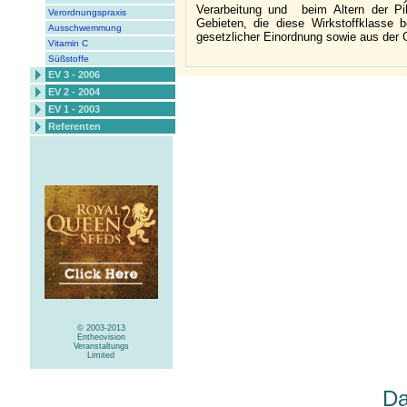
Verarbeitung und beim Altern der Pi
Verordnungspraxis
Gebieten, die diese Wirkstoffklasse 
Ausschwemmung
gesetzlicher Einordnung sowie aus der
Vitamin C
Süßstoffe
EV 3 - 2006
EV 2 - 2004
EV 1 - 2003
Referenten
© 2003-2013
Entheovision
Veranstaltungs
Limited
Da