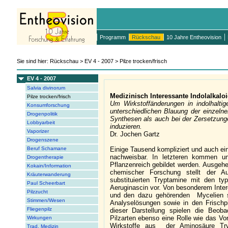
Programm
Rückschau
10 Jahre Entheovision
Sie sind hier: Rückschau > EV 4 - 2007 > Pilze trocken/frisch
EV 4 - 2007
Salvia divinorum
Medizinisch Interessante Indolalkaloi
Pilze trocken/frisch
Um Wirkstoffänderungen in indolhalti
Konsumforschung
unterschiedlichen Blauung der einzeln
Drogenpolitik
Synthesen als auch bei der Zersetzunge
Lobbyarbeit
induzieren.
Vaporizer
Dr. Jochen Gartz
Drogenszene
Beruf Schamane
Einige Tausend kompliziert und auch ein
nachweisbar. In letzteren kommen ung
Drogentherapie
Pflanzenreich gebildet werden. Ausgeh
Kokain/Information
chemischer Forschung stellt der Au
Kräuterwanderung
substituierten Tryptamine mit den typ
Paul Scheerbart
Aeruginascin vor. Von besonderem Intere
Pilzzucht
und den dazu gehörenden Mycelien so
Stimmen/Wesen
Analyselösungen sowie in den Frischp
Fliegenpilz
dieser Darstellung spielen die Beoba
Pilzarten ebenso eine Rolle wie das V
Wirkungen
Wirkstoffe aus der Aminosäure Try
Trad. Medizin